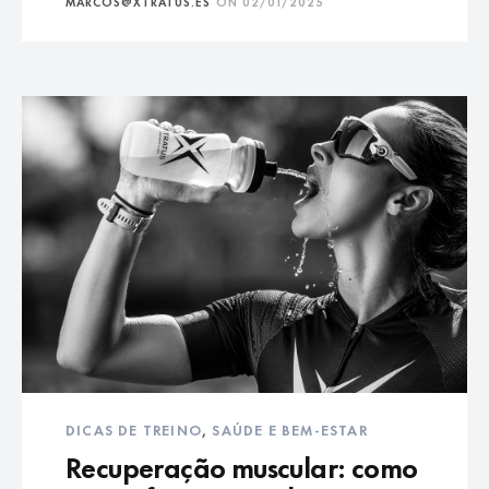
MARCOS@XTRATUS.ES
ON
02/01/2025
DICAS DE TREINO
,
SAÚDE E BEM-ESTAR
Recuperação muscular: como