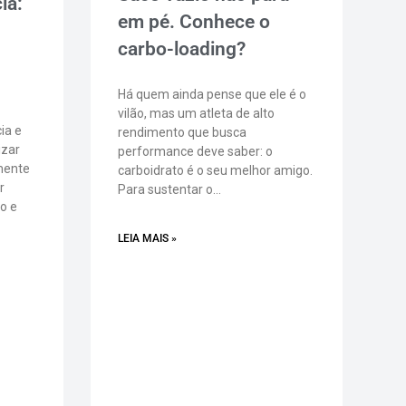
ia:
em pé. Conhece o
carbo-loading?
Há quem ainda pense que ele é o
vilão, mas um atleta de alto
ia e
rendimento que busca
izar
performance deve saber: o
mente
carboidrato é o seu melhor amigo.
r
Para sustentar o…
to e
LEIA MAIS »