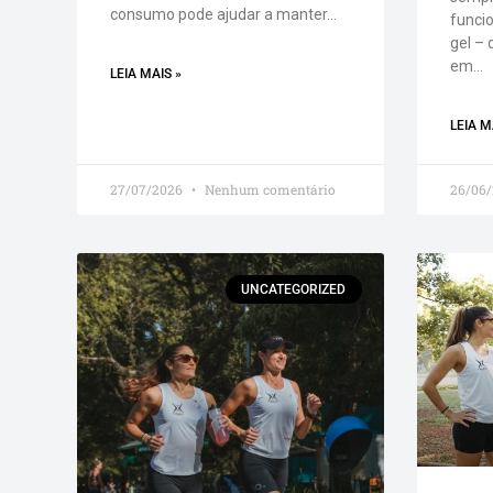
consumo pode ajudar a manter…
funci
gel – 
em…
LEIA MAIS »
LEIA M
27/07/2026
Nenhum comentário
26/06
UNCATEGORIZED