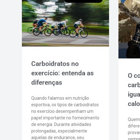
Carboidratos no
exercício: entenda as
O c
diferenças
car
igua
Quando falamos em nutrição
calo
esportiva, os tipos de carboidratos
no exercício desempenham um
papel importante no fornecimento
Quem j
de energia. Durante atividades
difer
prolongadas, especialmente
prova
aquelas de endurance, seu
sempre