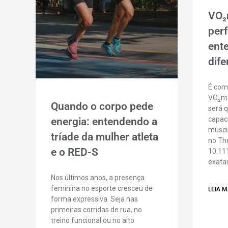
VO₂
per
ent
dife
É com
VO₂má
Quando o corpo pede
será q
capac
energia: entendendo a
muscu
tríade da mulher atleta
no The
e o RED-S
10.11
exat
Nos últimos anos, a presença
feminina no esporte cresceu de
LEIA M
forma expressiva. Seja nas
primeiras corridas de rua, no
treino funcional ou no alto