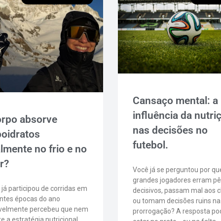
Cansaço mental: a
influência da nutri
orpo absorve
nas decisões no
boidratos
futebol.
lmente no frio e no
r?
Você já se perguntou por qu
grandes jogadores erram pê
á participou de corridas em
decisivos, passam mal aos 
entes épocas do ano
ou tomam decisões ruins na
velmente percebeu que nem
prorrogação? A resposta po
 a estratégia nutricional