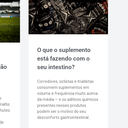
O que o suplemento
está fazendo com o
ção
seu intestino?
Corredores, ciclistas e triatletas
consomem suplementos em
volume e frequência muito acima
e
da média — e os aditivos químicos
naltis
presentes nesses produtos
chutes
podem ser o motivo do seu
desconforto gastrointestinal…
de