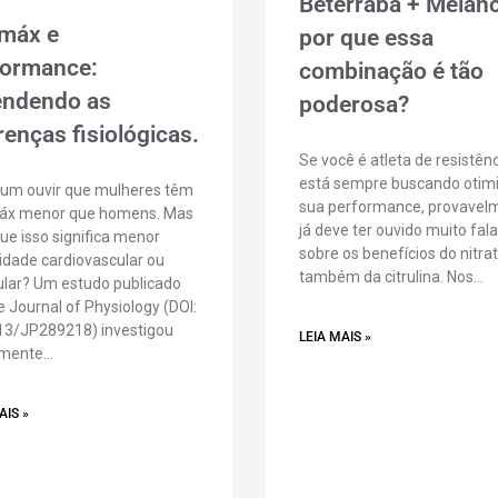
Beterraba + Melanc
máx e
por que essa
formance:
combinação é tão
endendo as
poderosa?
renças fisiológicas.
Se você é atleta de resistênc
está sempre buscando otim
um ouvir que mulheres têm
sua performance, provavel
x menor que homens. Mas
já deve ter ouvido muito fala
ue isso significa menor
sobre os benefícios do nitra
idade cardiovascular ou
também da citrulina. Nos…
lar? Um estudo publicado
 Journal of Physiology (DOI:
13/JP289218) investigou
LEIA MAIS »
amente…
AIS »