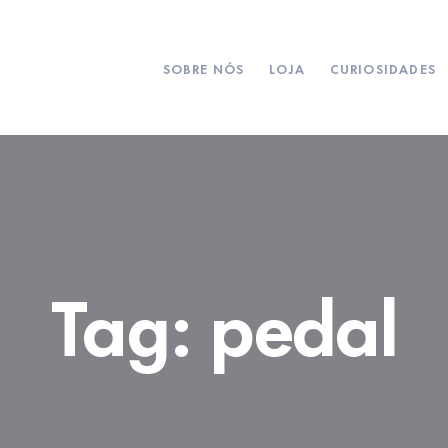
SOBRE NÓS
LOJA
CURIOSIDADES
Tag:
pedal