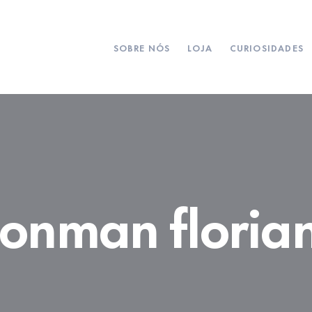
SOBRE NÓS
LOJA
CURIOSIDADES
ronman floria