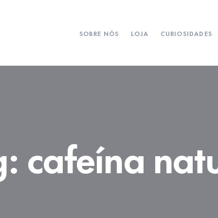
SOBRE NÓS
LOJA
CURIOSIDADES
g:
cafeína nat